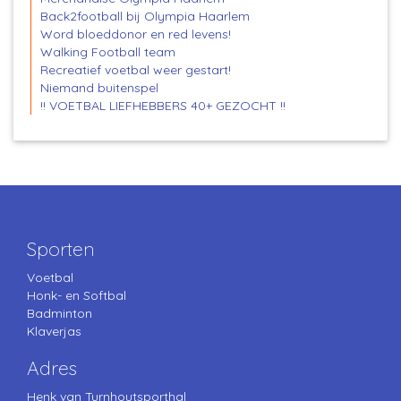
Back2football bij Olympia Haarlem
Word bloeddonor en red levens!
Walking Football team
Recreatief voetbal weer gestart!
Niemand buitenspel
!! VOETBAL LIEFHEBBERS 40+ GEZOCHT !!
Sporten
Voetbal
Honk- en Softbal
Badminton
Klaverjas
Adres
Henk van Turnhoutsporthal