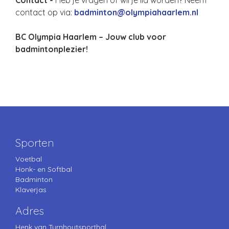
Contact -
Heb je vragen of wil je lid worden? Neem
contact op via:
badminton@olympiahaarlem.nl
BC Olympia Haarlem – Jouw club voor
badmintonplezier!
Sporten
Voetbal
Honk- en Softbal
Badminton
Klaverjas
Adres
Henk van Turnhoutsporthal