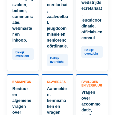
wedstrijds
szaken,
ecretariaat
ecretariaat
beheer,
,
,
communic
zaalvoetba
jeugdcoör
atie,
l,
dinatie,
webmaste
jeugdcom
officials en
r en
missie en
consul.
inkoop.
seniorenc
oördinatie.
BADMINTON
KLAVERJAS
PAVILJOEN
EN VERHUUR
Bestuur
Aanmelde
Vragen
en
n,
over
algemene
kennisma
accommo
vragen
ken en
datie,
over
vragen