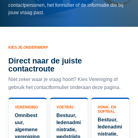
contactpersonen, het formulier of de informatie die bij
jouw vraag past.
KIES JE ONDERWERP
Direct naar de juiste
contactroute
Niet zeker waar je vraag hoort? Kies Vereniging of
gebruik het contactformulier onderaan deze pagina.
VERENIGING
VOETBAL
HONK- EN
SOFTBAL
Omnibest
Bestuur,
Bestuur,
uur,
ledenadmi
ledenadmi
algemene
nistratie,
nistratie,
vereniging
wedstrijds