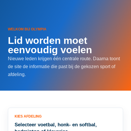
WELKOM BIJ OLYMPIA
Lid worden moet
eenvoudig voelen
Nieuwe leden krijgen één centrale route. Daarna toont
de site de informatie die past bij de gekozen sport of
afdeling.
KIES AFDELING
Selecteer voetbal, honk- en softbal,