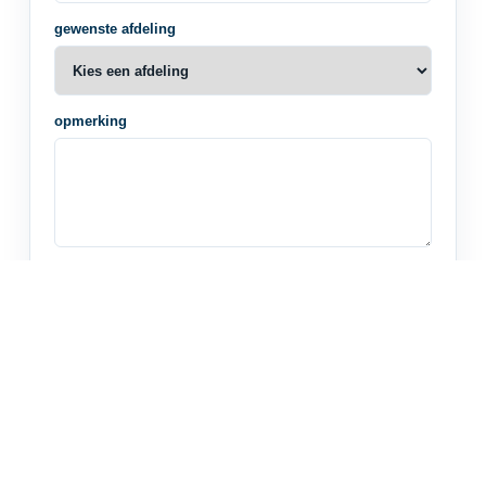
gewenste afdeling
opmerking
Spamcontrole: hoeveel is 9 + 8?
Versturen