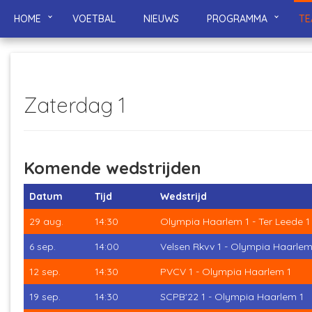
HOME
VOETBAL
NIEUWS
PROGRAMMA
TE
Zaterdag 1
Komende wedstrijden
Datum
Tijd
Wedstrijd
29 aug.
14:30
Olympia Haarlem 1 - Ter Leede 1
6 sep.
14:00
Velsen Rkvv 1 - Olympia Haarlem
12 sep.
14:30
PVCV 1 - Olympia Haarlem 1
19 sep.
14:30
SCPB'22 1 - Olympia Haarlem 1