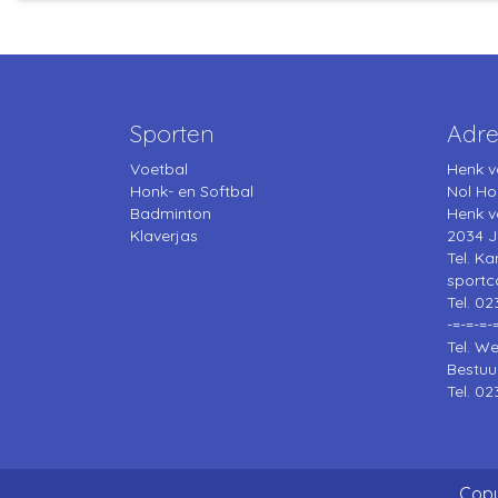
Sporten
Adre
Voetbal
Henk v
Honk- en Softbal
Nol Ho
Badminton
Henk v
Klaverjas
2034 J
Tel. Ka
sport
Tel. 02
-=-=-=-
Tel. W
Bestuu
Tel. 02
Copy