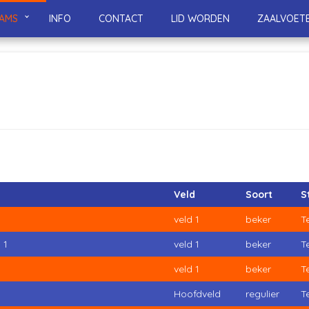
AMS
INFO
CONTACT
LID WORDEN
ZAALVOET
Veld
Soort
S
veld 1
beker
T
 1
veld 1
beker
T
veld 1
beker
T
Hoofdveld
regulier
T