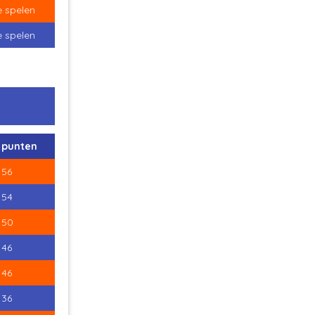
e spelen
e spelen
punten
56
54
50
46
46
36