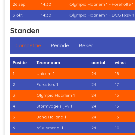
26 sep.
14:30
Olympia Haarlem 1 - Foreholte 1
3 okt.
14:30
Olympia Haarlem 1 - DCG Rksv 1
Standen
Competitie
Periode
Beker
Positie
Teamnaam
aantal
winst
1
Unicum 1
24
18
2
Foresters 1
24
17
3
Olympia Haarlem 1
24
15
4
Stormvogels ijvv 1
24
15
5
Jong Holland 1
24
13
6
ASV Arsenal 1
24
10