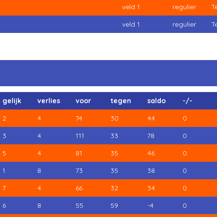
veld 1
regulier
T
veld 1
regulier
T
gelijk
verlies
voor
tegen
saldo
-/-
2
4
74
30
44
0
3
4
111
33
78
0
5
4
81
35
46
0
1
8
73
35
38
0
7
4
66
32
34
0
6
8
55
59
-4
0