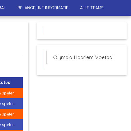
BAL
BELANGRIJKE INFORMATIE
ALLE TEAMS
Olympia Haarlem Voetbal
tatus
e spelen
e spelen
e spelen
e spelen