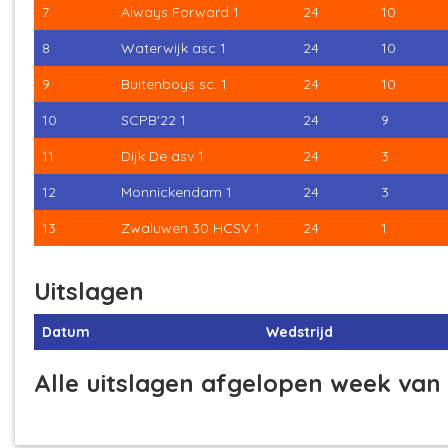
7
Always Forward 1
24
10
8
Waterwijk asc 1
24
10
9
Buitenboys sc. 1
24
10
10
SCPB'22 1
24
9
11
Dijk De asv 1
24
3
12
Monnickendam 1
24
3
13
Zwaluwen 30 HCSV 1
24
1
Uitslagen
Datum
Wedstrijd
Alle uitslagen afgelopen week va