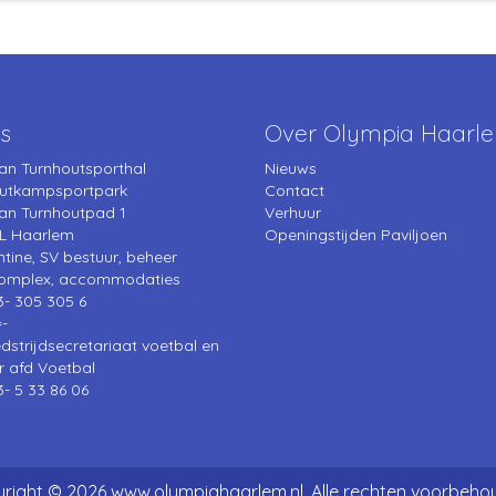
s
Over Olympia Haarl
an Turnhoutsporthal
Nieuws
utkampsportpark
Contact
an Turnhoutpad 1
Verhuur
L Haarlem
Openingstijden Paviljoen
ntine, SV bestuur, beheer
complex, accommodaties
3- 305 305 6
=-
edstrijdsecretariaat voetbal en
r afd Voetbal
3- 5 33 86 06
right © 2026 www.olympiahaarlem.nl. Alle rechten voorbeho