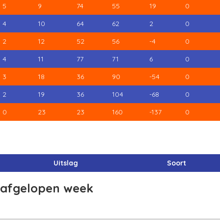
5
9
74
55
19
0
4
10
64
62
2
0
2
12
52
56
-4
0
4
11
77
71
6
0
3
18
36
90
-54
0
2
19
36
104
-68
0
0
23
23
160
-137
0
Uitslag
Soort
n afgelopen week